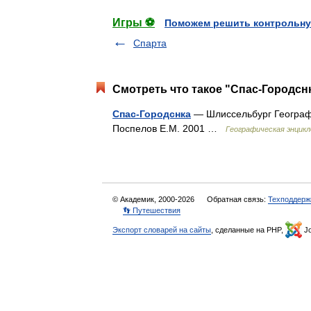
Игры ⚽
Поможем решить контрольну
Спарта
Смотреть что такое "Спас-Городснк
Спас-Городснка
— Шлиссельбург Географи
Поспелов Е.М. 2001 …
Географическая энцикл
© Академик, 2000-2026
Обратная связь:
Техподдерж
👣 Путешествия
Экспорт словарей на сайты
, сделанные на PHP,
Jo