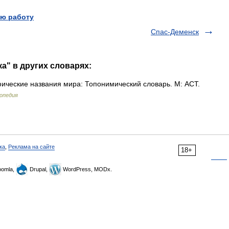
ю работу
Спас-Деменск
а" в других словарях:
ческие названия мира: Топонимический словарь. М: АСТ.
опедия
ка
,
Реклама на сайте
18+
omla,
Drupal,
WordPress, MODx.