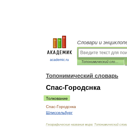
Словари и энциклоп
academic.ru
Топонимический словарь
Топонимический словарь
Спас-Городснка
Толкование
Спас
-
Городснка
Шлиссельбург
Географические
названия
мира:
Топонимический
слов