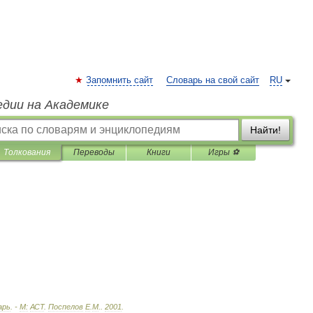
Запомнить сайт
Словарь на свой сайт
RU
едии на Академике
Найти!
Толкования
Переводы
Книги
Игры ⚽
арь
. -
М:
АСТ
.
Поспелов
Е
.
М
.
.
2001
.